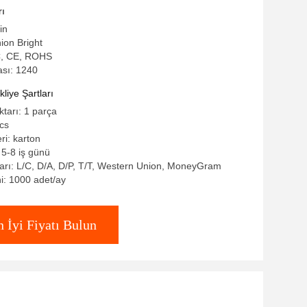
rı
in
ion Bright
CC, CE, ROHS
sı: 1240
iye Şartları
ktarı: 1 parça
pcs
eri: karton
 5-8 iş günü
rı: L/C, D/A, D/P, T/T, Western Union, MoneyGram
i: 1000 adet/ay
n İyi Fiyatı Bulun