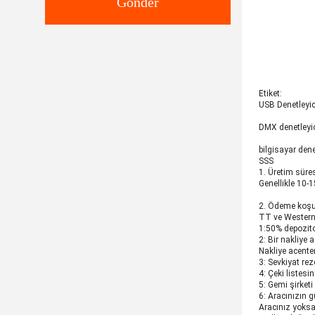
Gönder
Etiket:
USB Denetleyic
DMX denetleyic
bilgisayar dene
SSS
1. Üretim süres
Genellikle 10-
2. Ödeme koşul
TT ve Western u
1:50% depozito
2: Bir nakliye 
Nakliye acente
3: Sevkiyat re
4: Çeki listesi
5: Gemi şirketi
6: Aracınızın 
Aracınız yoksa