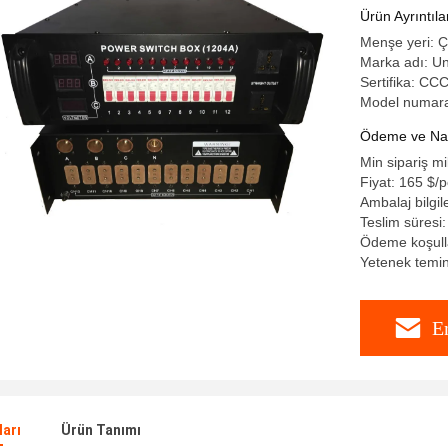
Ürün Ayrıntıla
Menşe yeri: Ç
Marka adı: Un
Sertifika: C
Model numara
Ödeme ve Nakl
Min sipariş mi
Fiyat: 165 $/
Ambalaj bilgil
Teslim süresi:
Ödeme koşulla
Yetenek temin
E
ları
Ürün Tanımı