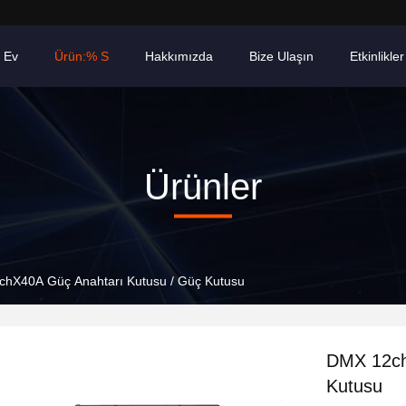
Ev
Ürün:% S
Hakkımızda
Bize Ulaşın
Etkinlikler
Ürünler
hX40A Güç Anahtarı Kutusu / Güç Kutusu
DMX 12ch
Kutusu