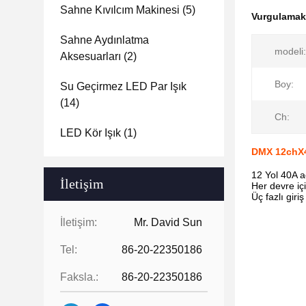
Sahne Kıvılcım Makinesi
(5)
Vurgulama
Sahne Aydınlatma
modeli:
Aksesuarları
(2)
Boy:
Su Geçirmez LED Par Işık
(14)
Ch:
LED Kör Işık
(1)
DMX 12chX4
12 Yol 40A a
İletişim
Her devre içi
Üç fazlı giri
İletişim:
Mr. David Sun
Tel:
86-20-22350186
Faksla.:
86-20-22350186