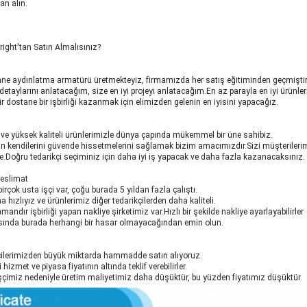
an alın.
ight'tan Satın Almalısınız?
ahne aydınlatma armatürü üretmekteyiz, firmamızda her satış eğitiminden geçmiştir
etaylarını anlatacağım, size en iyi projeyi anlatacağım.En az parayla en iyi ürünler
r dostane bir işbirliği kazanmak için elimizden gelenin en iyisini yapacağız.
z ve yüksek kaliteli ürünlerimizle dünya çapında mükemmel bir üne sahibiz.
in kendilerini güvende hissetmelerini sağlamak bizim amacımızdır.Sizi müşterilerim
ikle.Doğru tedarikçi seçiminiz için daha iyi iş yapacak ve daha fazla kazanacaksınız.
Teslimat
rçok usta işçi var, çoğu burada 5 yıldan fazla çalıştı.
hızlıyız ve ürünlerimiz diğer tedarikçilerden daha kaliteli.
andır işbirliği yapan nakliye şirketimiz var.Hızlı bir şekilde nakliye ayarlayabilirler
asında burada herhangi bir hasar olmayacağından emin olun.
çilerimizden büyük miktarda hammadde satın alıyoruz.
 hizmet ve piyasa fiyatının altında teklif verebilirler.
şçimiz nedeniyle üretim maliyetimiz daha düşüktür, bu yüzden fiyatımız düşüktür.