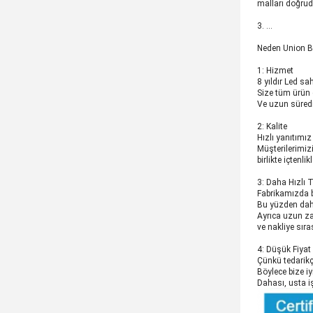
malları doğrud
3. …
Neden Union Br
1: Hizmet
8 yıldır Led s
Size tüm ürün d
Ve uzun süredi
2: Kalite
Hızlı yanıtımı
Müşterilerimiz
birlikte içtenl
3: Daha Hızlı 
Fabrikamızda bi
Bu yüzden daha 
Ayrıca uzun zam
ve nakliye sır
4: Düşük Fiyat
Çünkü tedarik
Böylece bize iyi
Dahası, usta i