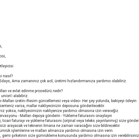
i,
isi,
tleyicisi
i nasıl?
15days, Ama zamanınız çok acil, üretimi hızlandırmanıza yardımcı olabiliriz.
ları ve evlat edinme prosedürü nedir?
nion'ı alabiliriz.
--Malları üretin--Resim güncellemesi veya video-- Her şey yolunda, bakiyeyi ödeyin
acenteniz varsa, mallar nakliyecinizin deposuna gönderilecektir.
niz yoksa, nakliyecimizin nakliyenize yardımcı olmasına izin vereceğiz.
zervasyonu - Malları depoya gönderin - Yükleme faturasını onaylayın
ni, ticari faturayı ve yükleme faturasını (orijinal veya teleks yayınlanmış) size gönder
 sizi arayacak ve teknenin limana ne zaman varacağını size bildirecektir.
gümrük işlemlerine ve malları almanıza yardımcı olmasına izin verin.
, gemi şirketinin size gümrükleme konusunda yardımcı olmasına izin verebilirsiniz