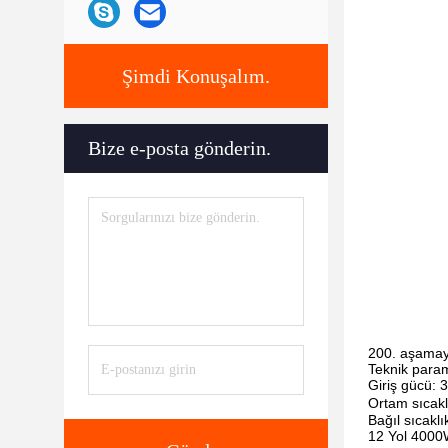
Şimdi Konuşalım.
Bize e-posta gönderin.
200. aşamay
Teknik param
Giriş gücü:
Ortam sıcakl
Bağıl sıcakl
12 Yol 4000