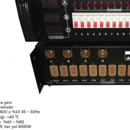
a girin
etreler:
 380V ± %10 45 ~ 60Hz
ığı: <40 ℃
ık: %40 ~ %80
W, her yol 4000W