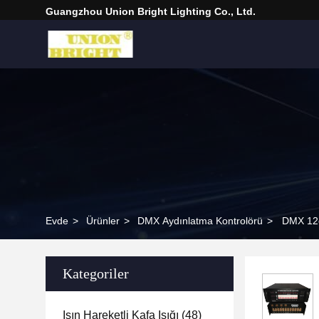
Guangzhou Union Bright Lighting Co., Ltd.
Evde
>
Ürünler
>
DMX Aydınlatma Kontrolörü
>
DMX 12c
Kategoriler
Işın Hareketli Kafa Işığı
(48)