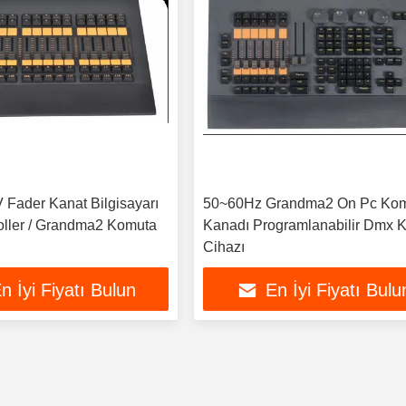
Fader Kanat Bilgisayarı
50~60Hz Grandma2 On Pc Ko
ller / Grandma2 Komuta
Kanadı Programlanabilir Dmx K
Cihazı
n İyi Fiyatı Bulun
En İyi Fiyatı Bulu