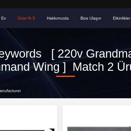
Ev
Ürün:% S
Hakkımızda
Bize Ulaşın
Etkinlikler
eywords [ 220v Grandm
and Wing ] Match 2 Ür
nufacturer