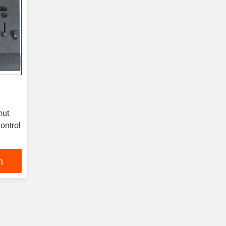
mut
ontrol
n