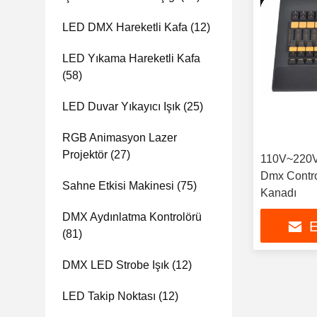
LED DMX Hareketli Kafa
(12)
LED Yıkama Hareketli Kafa
(58)
LED Duvar Yıkayıcı Işık
(25)
RGB Animasyon Lazer
Projektör
(27)
110V~220V 
Dmx Contro
Sahne Etkisi Makinesi
(75)
Kanadı
DMX Aydınlatma Kontrolörü
E
(81)
DMX LED Strobe Işık
(12)
LED Takip Noktası
(12)