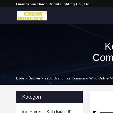
Guangzhou Union Bright Lighting Co., Ltd.
K
Comm
Evde
>
Ürünler
>
220v Grandma2 Command Wing Online Ma
Kategori
Işın Hareketli Kafa Işığı
(48)