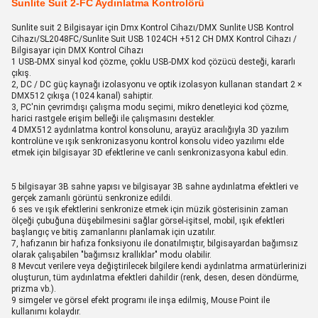
Sunlite Suit 2-FC Aydınlatma Kontrolörü
Sunlite suit 2 Bilgisayar için Dmx Kontrol Cihazı/DMX Sunlite USB Kontrol
Cihazı/SL2048FC/Sunlite Suit USB 1024CH +512 CH DMX Kontrol Cihazı /
Bilgisayar için DMX Kontrol Cihazı
1 USB-DMX sinyal kod çözme, çoklu USB-DMX kod çözücü desteği, kararlı
çıkış.
2, DC / DC güç kaynağı izolasyonu ve optik izolasyon kullanan standart 2 ×
DMX512 çıkışa (1024 kanal) sahiptir.
3, PC'nin çevrimdışı çalışma modu seçimi, mikro denetleyici kod çözme,
harici rastgele erişim belleği ile çalışmasını destekler.
4 DMX512 aydınlatma kontrol konsolunu, arayüz aracılığıyla 3D yazılım
kontrolüne ve ışık senkronizasyonu kontrol konsolu video yazılımı elde
etmek için bilgisayar 3D efektlerine ve canlı senkronizasyona kabul edin.
5 bilgisayar 3B sahne yapısı ve bilgisayar 3B sahne aydınlatma efektleri ve
gerçek zamanlı görüntü senkronize edildi.
6 ses ve ışık efektlerini senkronize etmek için müzik gösterisinin zaman
ölçeği çubuğuna düşebilmesini sağlar görsel-işitsel, mobil, ışık efektleri
başlangıç ​​ve bitiş zamanlarını planlamak için uzatılır.
7, hafızanın bir hafıza fonksiyonu ile donatılmıştır, bilgisayardan bağımsız
olarak çalışabilen "bağımsız krallıklar" modu olabilir.
8 Mevcut verilere veya değiştirilecek bilgilere kendi aydınlatma armatürlerinizi
oluşturun, tüm aydınlatma efektleri dahildir (renk, desen, desen döndürme,
prizma vb.).
9 simgeler ve görsel efekt programı ile inşa edilmiş, Mouse Point ile
kullanımı kolaydır.