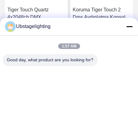
Tiger Touch Quartz
Koruma Tiger Touch 2
4x2048ch DMX
Dmx Aydınlatma Konsolu
Aydınlatma Kontrol Cihazı
Core I5 ​​120GBSSD 4GB
Ubstagelighting
42.5cm Genişlik
En İyi Fiyatı Bulun
En İyi Fiyatı Bulun
1:57 AM
Good day, what product are you looking for?
Guangzhou Union Bright Lighting Co., Ltd.
Union-Bright@hotmail.com
86-20-22350186
No.11 HongXing Sanayi Yolu, Shijing Kasabası, Baiyun
Bölgesi, Guangzhou, 510430, Çin