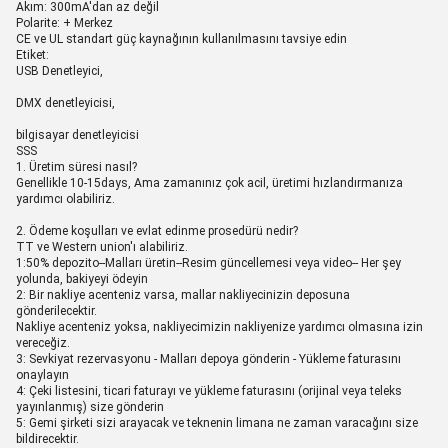
Akım: 300mA'dan az değil
Polarite: + Merkez
CE ve UL standart güç kaynağının kullanılmasını tavsiye edin
Etiket:
USB Denetleyici,
DMX denetleyicisi,
bilgisayar denetleyicisi
SSS
1. Üretim süresi nasıl?
Genellikle 10-15days, Ama zamanınız çok acil, üretimi hızlandırmanıza
yardımcı olabiliriz.
2. Ödeme koşulları ve evlat edinme prosedürü nedir?
TT ve Western union'ı alabiliriz.
1:50% depozito--Malları üretin--Resim güncellemesi veya video-- Her şey
yolunda, bakiyeyi ödeyin
2: Bir nakliye acenteniz varsa, mallar nakliyecinizin deposuna
gönderilecektir.
Nakliye acenteniz yoksa, nakliyecimizin nakliyenize yardımcı olmasına izin
vereceğiz.
3: Sevkiyat rezervasyonu - Malları depoya gönderin - Yükleme faturasını
onaylayın
4: Çeki listesini, ticari faturayı ve yükleme faturasını (orijinal veya teleks
yayınlanmış) size gönderin
5: Gemi şirketi sizi arayacak ve teknenin limana ne zaman varacağını size
bildirecektir.