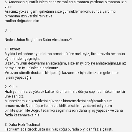
6: Aracınızın gümrük işlemlerine ve malları almanıza yardımcı olmasına izin
verin.
Aracınız yoksa, gemi şirketinin size gümrükleme konusunda yardımcı
olmasına izin verebilirsiniz ve
malları doğrudan alın.
3. …
Neden Union Bright'tan Satın Almalısınız?
1: Hizmet
8 yıldır Led sahne aydınlatma armatürü üretmekteyiz, firmamızda her satış
eğitiminden geçmiştir.
Size tüm ürün detaylarını anlatacağım, size en iyi projeyi anlatacağım.En az
parayla en iyi ürünleri alacaksınız.
Ve uzun süredir dostane bir işbirliği kazanmak için elimizden gelenin en
iyisini yapacağız.
2: Kalite
Hızlı yanıtımız ve yüksek kaliteli ürünlerimizle dünya çapında mükemmel bir
üne sahibiz.
Müşterilerimizin kendilerini güvende hissetmelerini sağlamak bizim
amacımızdır.Sizi müşterilerimizle birlikte katılmaya davet ediyorum
birlikte içtenlikle.Doğru tedarikçi seçiminiz için daha iyi iş yapacak ve daha
fazla kazanacaksınız.
3: Daha Hızlı Teslimat
Fabrikamızda birçok usta işçi var, çoğu burada 5 yıldan fazla çalıştı.