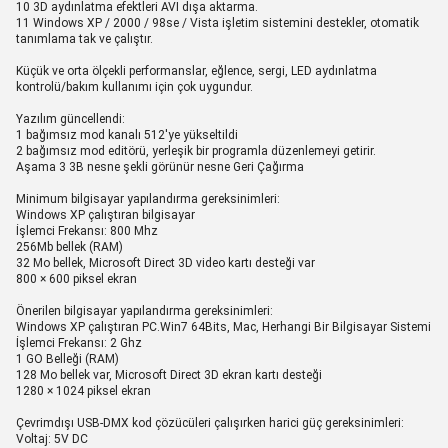
10 3D aydınlatma efektleri AVI dışa aktarma.
11 Windows XP / 2000 / 98se / Vista işletim sistemini destekler, otomatik
tanımlama tak ve çalıştır.
Küçük ve orta ölçekli performanslar, eğlence, sergi, LED aydınlatma
kontrolü/bakım kullanımı için çok uygundur.
Yazılım güncellendi:
1 bağımsız mod kanalı 512'ye yükseltildi
2 bağımsız mod editörü, yerleşik bir programla düzenlemeyi getirir.
Aşama 3 3B nesne şekli görünür nesne Geri Çağırma
Minimum bilgisayar yapılandırma gereksinimleri:
Windows XP çalıştıran bilgisayar
İşlemci Frekansı: 800 Mhz
256Mb bellek (RAM)
32 Mo bellek, Microsoft Direct 3D video kartı desteği var
800 × 600 piksel ekran
Önerilen bilgisayar yapılandırma gereksinimleri:
Windows XP çalıştıran PC.Win7 64Bits, Mac, Herhangi Bir Bilgisayar Sistemi
İşlemci Frekansı: 2 Ghz
1 GO Belleği (RAM)
128 Mo bellek var, Microsoft Direct 3D ekran kartı desteği
1280 × 1024 piksel ekran
Çevrimdışı USB-DMX kod çözücüleri çalışırken harici güç gereksinimleri:
Voltaj: 5V DC