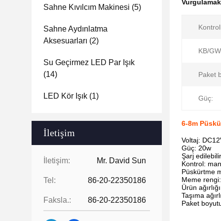
Vurgulama
Sahne Kıvılcım Makinesi
(5)
Kontrol
Sahne Aydınlatma
Aksesuarları
(2)
KB/GW
Su Geçirmez LED Par Işık
(14)
Paket 
LED Kör Işık
(1)
Güç:
6-8m Püskü
İletişim
Voltaj: DC1
Güç: 20w
Şarj edilebil
İletişim:
Mr. David Sun
Kontrol: man
Püskürtme m
Meme rengi:
Tel:
86-20-22350186
Ürün ağırlığı
Taşıma ağırl
Faksla.:
86-20-22350186
Paket boyut