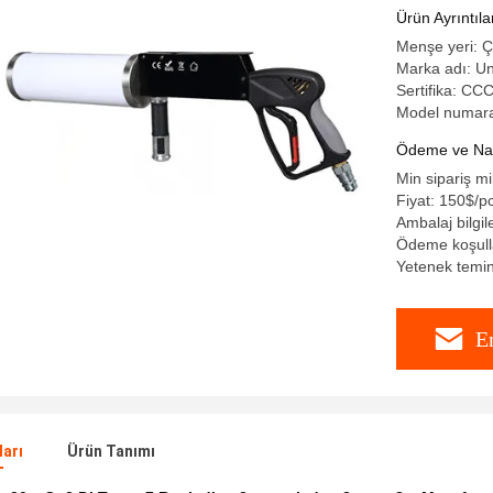
Ürün Ayrıntıla
Menşe yeri: Ç
Marka adı: Un
Sertifika: C
Model numara
Ödeme ve Nakl
Min sipariş mi
Fiyat: 150$/p
Ambalaj bilgil
Ödeme koşulla
Yetenek temin
E
ları
Ürün Tanımı