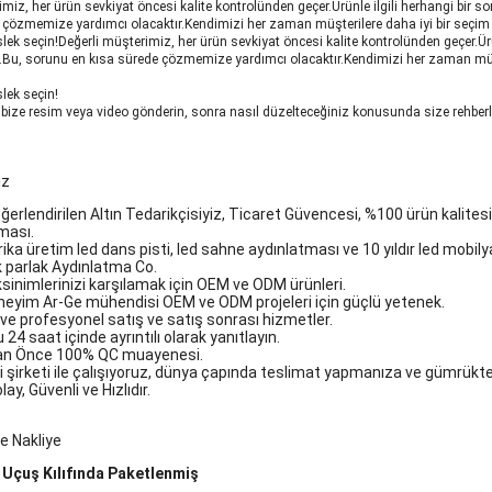
miz, her ürün sevkiyat öncesi kalite kontrolünden geçer.Ürünle ilgili herhangi bir s
 çözmemize yardımcı olacaktır.Kendimizi her zaman müşterilere daha iyi bir seçim 
lek seçin!Değerli müşterimiz, her ürün sevkiyat öncesi kalite kontrolünden geçer.Ürün
.Bu, sorunu en kısa sürede çözmemize yardımcı olacaktır.Kendimizi her zaman müş
lek seçin!
in bize resim veya video gönderin, sonra nasıl düzelteceğiniz konusunda size rehber
iz
eğerlendirilen Altın Tedarikçisiyiz, Ticaret Güvencesi, %100 ürün kali
ması.
brika üretim led dans pisti, led sahne aydınlatması ve 10 yıldır led mobilya,
k parlak Aydınlatma Co.
ksinimlerinizi karşılamak için OEM ve ODM ürünleri.
neyim Ar-Ge mühendisi OEM ve ODM projeleri için güçlü yetenek.
li ve profesyonel satış ve satış sonrası hizmetler.
24 saat içinde ayrıntılı olarak yanıtlayın.
tan Önce 100% QC muayenesi.
i şirketi ile çalışıyoruz, dünya çapında teslimat yapmanıza ve gümrükt
ay, Güvenli ve Hızlıdır.
e Nakliye
 Uçuş Kılıfında Paketlenmiş