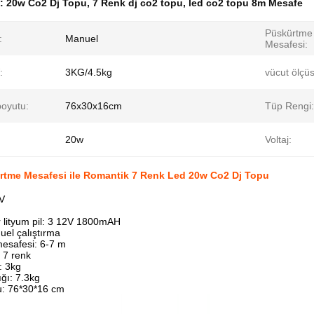
k:
20w Co2 Dj Topu
,
7 Renk dj co2 topu
,
led co2 topu 8m Mesafe
Püskürtme
:
Manuel
Mesafesi:
:
3KG/4.5kg
vücut ölçü
boyutu:
76x30x16cm
Tüp Rengi:
20w
Voltaj:
rtme Mesafesi ile Romantik 7 Renk Led 20w Co2 Dj Topu
2V
ir lityum pil: 3 12V 1800mAH
uel çalıştırma
esafesi: 6-7 m
 7 renk
: 3kg
ığı: 7.3kg
u: 76*30*16 cm