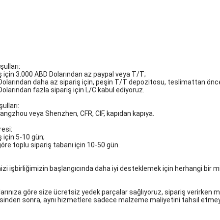
ulları:
ş için 3.000 ABD Dolarından az paypal veya T/T;
olarından daha az sipariş için, peşin T/T depozitosu, teslimattan önc
olarından fazla sipariş için L/C kabul ediyoruz.
ulları:
angzhou veya Shenzhen, CFR, CIF, kapıdan kapıya.
resi:
 için 5-10 gün;
öre toplu sipariş tabanı için 10-50 gün.
izi işbirliğimizin başlangıcında daha iyi desteklemek için herhangi bir m
açlarınıza göre size ücretsiz yedek parçalar sağlıyoruz, sipariş verirken 
esinden sonra, aynı hizmetlere sadece malzeme maliyetini tahsil etm