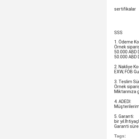
sertifikalar
SSS
1. Ödeme Koş
Örnek sipari
50.000 ABD D
50.000 ABD D
2. Nakliye Koş
EXW, FOB Gu
3. Teslim Sü
Örnek sipariş
Miktarınıza g
4. ADEDI:
Müşterilerim
5. Garanti:
bir yıl.İhtiy
Garanti sür
Tags: