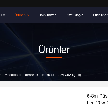
Ev
Ürün:% S
Hakkımızda
Bize Ulaşın
Etkinlikler
Ürünler
me Mesafesi ile Romantik 7 Renk Led 20w Co2 Dj Topu
6-8m Püsk
Led 20w 