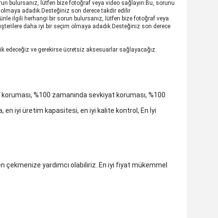
orun bulursanız, lütfen bize fotoğraf veya video sağlayın.Bu, sorunu
olmaya adadık.Desteğiniz son derece takdir edilir
le ilgili herhangi bir sorun bulursanız, lütfen bize fotoğraf veya
terilere daha iyi bir seçim olmaya adadık.Desteğiniz son derece
lik edeceğiz ve gerekirse ücretsiz aksesuarlar sağlayacağız.
tesi koruması, %100 zamanında sevkiyat koruması, %100
 en iyi üretim kapasitesi, en iyi kalite kontrol, En İyi
en çekmenize yardımcı olabiliriz. En iyi fiyat mükemmel