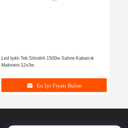
Led Işıklı Tek Silindirli 1500w Sahne Kabarcık
Kap
Makinesi 12x3w
Rul
En İyi Fiyatı Bulun