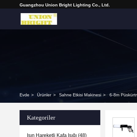
Guangzhou Union Bright Lighting Co., Ltd.
Evde
>
Ürünler
>
Sahne Etkisi Makinesi
>
6-8m Püskürt
Kategoriler
Işın Hareketli Kafa Işığı
(48)