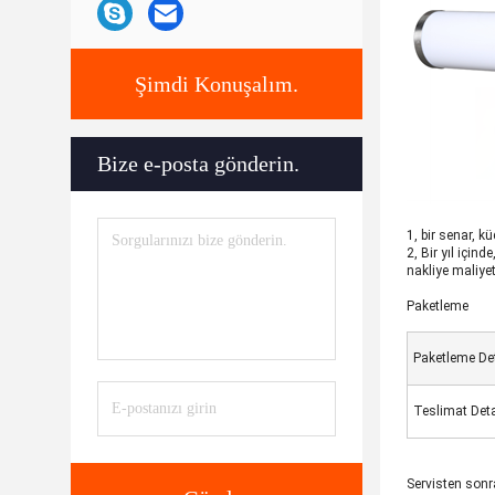
Şimdi Konuşalım.
Bize e-posta gönderin.
1, bir sen
ar, k
2, Bir yıl için
nakliye maliyet
Paketleme
Paketleme Det
Teslimat Deta
Servisten sonr