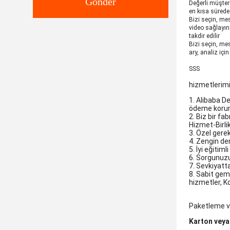
Gönder
Değerli müşteri
en kısa sürede
Bizi seçin, mes
video sağlayın
takdir edilir
Bizi seçin, mes
ary, analiz iç
SSS
hizmetlerim
1. Alibaba D
ödeme koru
2. Biz bir fa
Hizmet-Birli
3. Özel gere
4. Zengin de
5. İyi eğitim
6. Sorgunuzu 
7. Sevkiyat
8. Sabit gem
hizmetler, Kol
Paketleme v
Karton veya